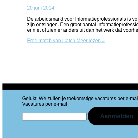
20 juni 2014
De arbeidsmarkt voor Informatieprofessionals is v
zijn ontslagen. Een groot aantal Informatieprofess
er niet of zien er anders uit dan het werk dat voor
Free match van Hatch
Meer lezen »
Gelukt! We zullen je toekomstige vacatures per e-mai
Vacatures per e-mail
Aanmelden